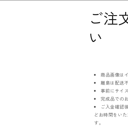
コンテ
ンツに
ご注
進む
い
商品画像は
離島は配送
事前にサイ
完成品での
ご入金確認
どお時間をいた
す。