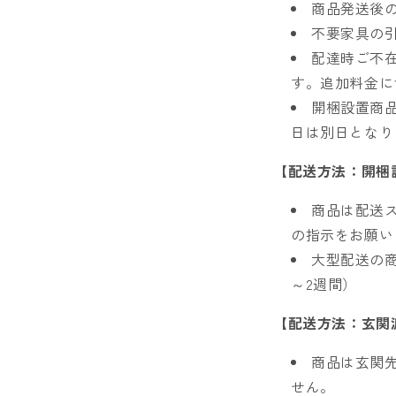
商品発送後
不要家具の
配達時ご不
す。追加料金に
開梱設置商
日は別日となり
【配送方法：開梱
商品は配送
の指示をお願い
大型配送の
～2週間）
【配送方法：玄関
商品は玄関
せん。